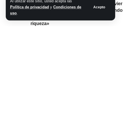
Al utilizar este sitio, usted acepta las
Nicolás Maduro se comparó con Javier
Política de privacidad
y
Condiciones de
Acepto
Milei: dijo que Venezuela «está derrotando
uso
.
la inflación y, además, distribuyendo la
riqueza»
Comparte este artículo
ARTÍCULO PREVIO
SIGUIENTE ARTÍCULO
Fin de semana trágico en
El día después del
La Rioja: Dos hombres
debate, Javier Milei
perdieron la vida tras
dijo que Sergio
protagonizar siniestros
Massa fue “muy
viales
agresivo” y lo
acusó de llevar
“tosedores” para
distraerlo