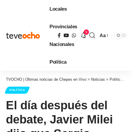
Locales
Provinciales
9
Aa
Tamaño
Nacionales
de
fuente
Política
TVOCHO | Últimas noticias de Chepes en Vivo
>
Noticias
>
Política
>
El
POLÍTICA
El día después del
debate, Javier Milei