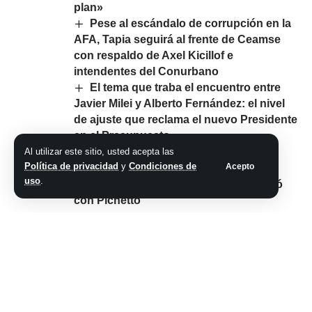
plan»
Pese al escándalo de corrupción en la
AFA, Tapia seguirá al frente de Ceamse
con respaldo de Axel Kicillof e
intendentes del Conurbano
El tema que traba el encuentro entre
Javier Milei y Alberto Fernández: el nivel
de ajuste que reclama el nuevo Presidente
en el Presupuesto
Pettovello suma un nuevo jefe de
Al utilizar este sitio, usted acepta las
Política de privacidad
y
Condiciones de
Acepto
gabinete: el hijo de un histórico
uso
.
gobernador radical que también trabajó
con Pichetto
Comparte este artículo