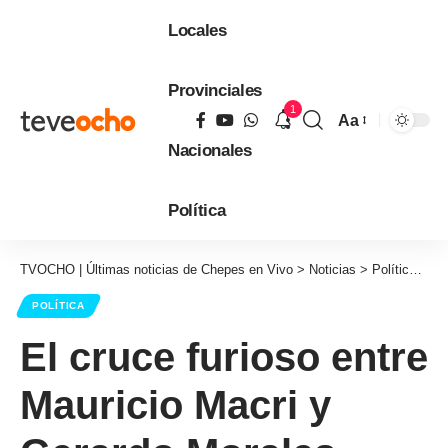
Locales
Provinciales
1
Aa
Tamaño
Nacionales
de
fuente
Política
TVOCHO | Últimas noticias de Chepes en Vivo
>
Noticias
>
Política
>
El
POLÍTICA
El cruce furioso entre
Mauricio Macri y