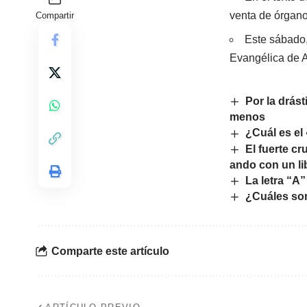
venta de órgano
Compartir
Este sábado,
Evangélica de A
Por la drás
menos
¿Cuál es el
El fuerte c
ando con un li
La letra “A
¿Cuáles so
Comparte este artículo