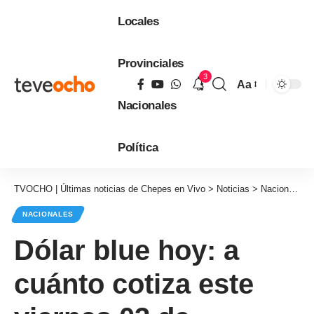
Locales
Provinciales
3
Aa
Tamaño
Nacionales
de
fuente
Política
TVOCHO | Últimas noticias de Chepes en Vivo
>
Noticias
>
Nacionales
NACIONALES
Dólar blue hoy: a
cuánto cotiza este