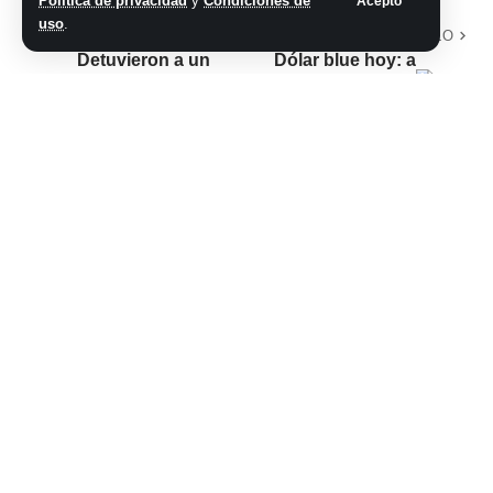
Política de privacidad
y
Condiciones de
Acepto
uso
.
ARTÍCULO PREVIO
SIGUIENTE ARTÍCULO
Detuvieron a un
Dólar blue hoy: a
policía acusado de
cuánto cotiza este
abusar sexualmente
viernes 03 de
de sus primas de 9
noviembre
y 12 años en
González Catán
No hay comentarios
Síganos
@2026 Grupo teveocho. Todos los derechos reservados