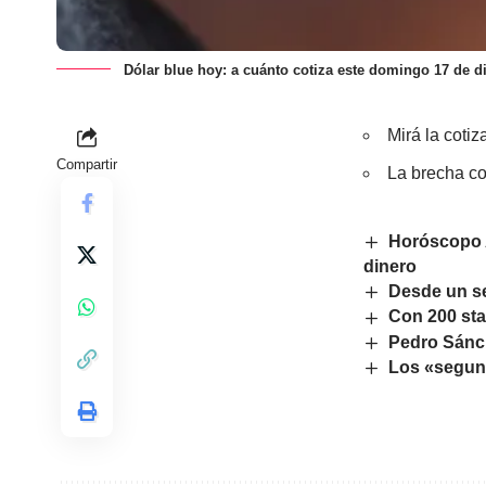
Dólar blue hoy: a cuánto cotiza este domingo 17 de d
Mirá la cotiz
Compartir
La brecha con
Horóscopo A
dinero
Desde un se
Con 200 stan
Pedro Sánch
Los «segund