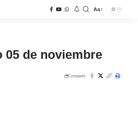
Aa
Tamaño
de
fuente
o 05 de noviembre
Compartir