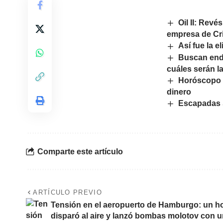
Oil II: Revé
empresa de Cr
Así fue la 
Buscan endu
cuáles serán l
Horóscopo S
dinero
Escapadas 
Comparte este artículo
ARTÍCULO PREVIO
Tensión en el aeropuerto de Hamburgo: un hom
disparó al aire y lanzó bombas molotov con 