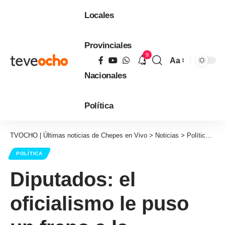
Locales
Provinciales
9
Aa
Tamaño
Nacionales
de
fuente
Política
TVOCHO | Últimas noticias de Chepes en Vivo
>
Noticias
>
Política
>
Di
POLÍTICA
Diputados: el
oficialismo le puso