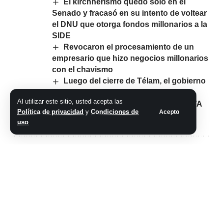
El kirchnerismo quedó solo en el
Senado y fracasó en su intento de voltear
el DNU que otorga fondos millonarios a la
SIDE
Revocaron el procesamiento de un
empresario que hizo negocios millonarios
con el chavismo
Luego del cierre de Télam, el gobierno
profundiza el ajuste en los medios
Al utilizar este sitio, usted acepta las
públicos y descarta el plan de crear RTA
Política de privacidad
y
Condiciones de
Acepto
Noticias
uso
.
Comparte este artículo
ARTÍCULO PREVIO
SIGUIENTE ARTÍCULO
Diputados: el
Fuerte recesión y
oficialismo le puso
caida en las ventas