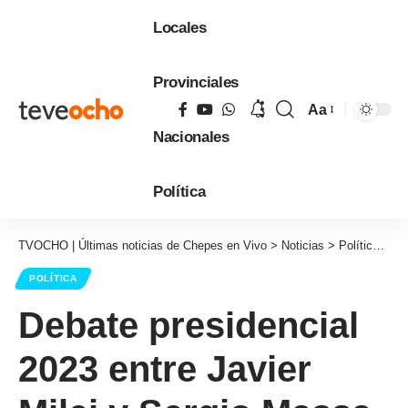
Locales
Provinciales
Aa
Tamaño
Nacionales
de
fuente
Política
TVOCHO | Últimas noticias de Chepes en Vivo
>
Noticias
>
Política
>
De
POLÍTICA
Debate presidencial
2023 entre Javier