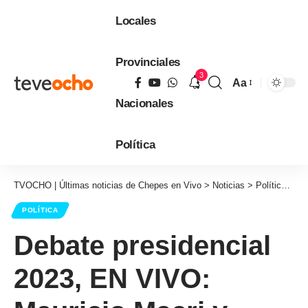
Locales
Provinciales
3
Aa
Tamaño
Nacionales
de
fuente
Política
TVOCHO | Últimas noticias de Chepes en Vivo
>
Noticias
>
Política
>
De
POLÍTICA
Debate presidencial
2023, EN VIVO: