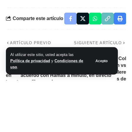
Comparte este artículo
ARTÍCULO PREVIO
SIGUIENTE ARTÍCULO
La guerra en Israel:
Colón vs Talleres de
Al utilizar este sitio, usted acepta las
el premier
Córdoba, por la
Política de privacidad
y
Condiciones de
Acepto
Netanyahu no
Copa de la Liga
uso
.
descartó un posible
Profesional: minuto
acuerdo con Hamas
a minuto, en directo
para liberar rehenes
No hay comentarios