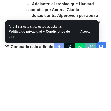
Adelanto: el archivo que Harvard
esconde, por Andrea Giunta
Juicio contra Alperovich por abuso
sexual: la singular jugada de la defensa
Al utilizar este sitio, usted acepta las
para tirar abajo la acusación
Política de privacidad
y
Condiciones de
Acepto
uso
.
Comparte este artículo
ARTÍCULO PREVIO
SIGUIENTE ARTÍCULO
Luna llena en Leo
De obrador a
de enero 2024:
espacio público:
significados
cómo es el nuevo
astrológicos y
parque que abre
espirituales
junto al río