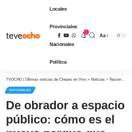
Locales
Provinciales
1
Aa
Tamaño
Nacionales
de
fuente
Política
TVOCHO | Últimas noticias de Chepes en Vivo
>
Noticias
>
Nacionales
NACIONALES
De obrador a espacio
público: cómo es el