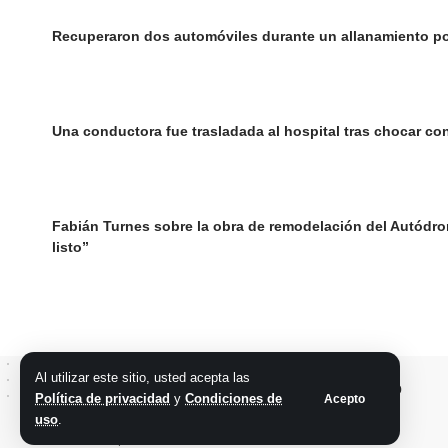
Recuperaron dos automóviles durante un allanamiento p
Una conductora fue trasladada al hospital tras chocar co
Fabián Turnes sobre la obra de remodelación del Autódrom
listo”
Al utilizar este sitio, usted acepta las
Política de privacidad
y
Condiciones de
Acepto
uso
.
@2026 Grupo teveocho. Todos los derechos reservados