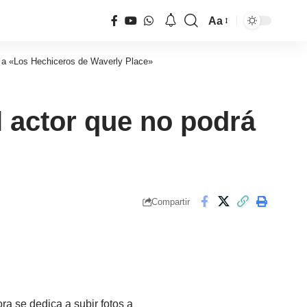
Aa
Tamaño
de
er a «Los Hechiceros de Waverly Place»
fuente
l actor que no podrá
Compartir
ra se dedica a subir fotos a