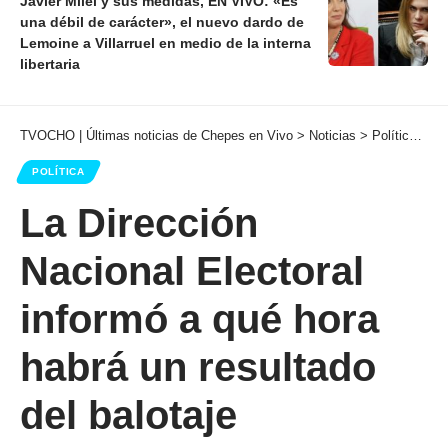
Javier Milei y sus medidas, EN VIVO: «Es
una débil de carácter», el nuevo dardo de
Lemoine a Villarruel en medio de la interna
libertaria
TVOCHO | Últimas noticias de Chepes en Vivo
>
Noticias
>
Política
>
La
POLÍTICA
La Dirección
Nacional Electoral
informó a qué hora
habrá un resultado
del balotaje