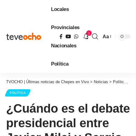
Locales
Provinciales
1
Aa
Tamaño
Nacionales
de
fuente
Política
TVOCHO | Últimas noticias de Chepes en Vivo
>
Noticias
>
Política
>
¿C
POLÍTICA
¿Cuándo es el debate
presidencial entre