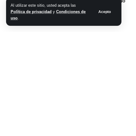
pero casi sin presencia del kirchnerismo
Al utilizar este sitio, usted acepta las
Milei repasó su decálogo en Italia,
Política de privacidad
y
Condiciones de
Acepto
defendió su Gobierno y mandó un
uso
.
mensaje a Villarruel
Comparte este artículo
ARTÍCULO PREVIO
SIGUIENTE ARTÍCULO
Se cumple un
¿Cuándo es el
nuevo aniversario
debate presidencial
de la muerte de
entre Javier Milei y
Homero Coronel
Sergio Massa antes
Montes
del balotaje?
No hay comentarios