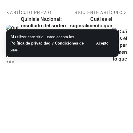
ARTÍCULO PREVIO
SIGUIENTE ARTÍCULO
Quiniela Nacional:
Cuál es el
resultado del sorteo
superalimento que
de la Nocturna de
debería comer a la
Al utilizar este sitio, usted acepta las
hoy, lunes 06 de
mañana según la
Política de privacidad
y
Condiciones de
Acepto
noviembre
Universidad de
uso
.
Harvard
No hay comentarios
Síganos
@2026 Grupo teveocho. Todos los derechos reservados