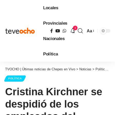
Locales
Provinciales
3
Aa
Tamaño
Nacionales
de
fuente
Política
TVOCHO | Últimas noticias de Chepes en Vivo
>
Noticias
>
Política
>
Cr
POLÍTICA
Cristina Kirchner se
despidió de los