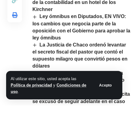
de la contabilidad en un hotel de los
Kirchner
Ley ómnibus en Diputados, EN VIVO:
los cambios que negocia parte de la
oposición con el Gobierno para aprobar la
ley ómnibus
La Justicia de Chaco ordenó levantar
el secreto fiscal del pastor que contó el
supuesto milagro que convirtió pesos en
dólares
El Gobierno apura al Congreso para
Al utilizar este sitio, usted acepta las
que trate y apruebe la ley ómnibus: «No
Política de privacidad
y
Condiciones de
Acepto
hay plata, pero tampoco hay tiempo»
uso
.
De manera sorpresiva, el fiscal Pollicita
se excusó de seguir adelante en el caso
por espionaje ilegal a jueces y Rodolfo
Tailhade quedó imputado