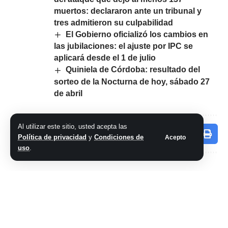
muertos: declararon ante un tribunal y
tres admitieron su culpabilidad
El Gobierno oficializó los cambios en
las jubilaciones: el ajuste por IPC se
aplicará desde el 1 de julio
Quiniela de Córdoba: resultado del
sorteo de la Nocturna de hoy, sábado 27
de abril
Al utilizar este sitio, usted acepta las
Comparte este artículo
Política de privacidad
y
Condiciones de
Acepto
uso
.
ARTÍCULO PREVIO
SIGUIENTE ARTÍCULO
Hallan que las
Crisis de las
píldoras
prepagas: todos
anticonceptivas
tienen razón, pero
tendrían un efecto
siempre paga el