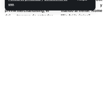
Taylor Swift:
con Marcos
uso
.
horarios,
Ginocchio y lo
merchandising, el
mandó al frente:
trueque de entradas
“No fui la única”
y la oferta de una
aerolínea
No hay comentarios
Síganos
@2026 Grupo teveocho. Todos los derechos reservados