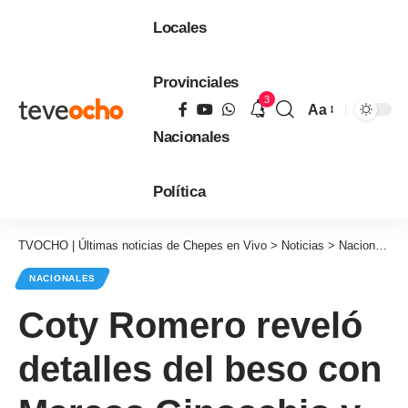
Locales
Provinciales
3
Aa
Tamaño
Nacionales
de
fuente
Política
TVOCHO | Últimas noticias de Chepes en Vivo
>
Noticias
>
Nacionales
NACIONALES
Coty Romero reveló
detalles del beso con