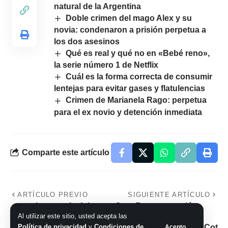
natural de la Argentina
Doble crimen del mago Alex y su
novia: condenaron a prisión perpetua a
los dos asesinos
Qué es real y qué no en «Bebé reno»,
la serie número 1 de Netflix
Cuál es la forma correcta de consumir
lentejas para evitar gases y flatulencias
Crimen de Marianela Rago: perpetua
para el ex novio y detención inmediata
Comparte este artículo
ARTÍCULO PREVIO
SIGUIENTE ARTÍCULO
Las previa del
Coty Romero reveló
Al utilizar este sitio, usted acepta las
segundo show de
detalles del beso
Política de privacidad
y
Condiciones de
Acepto