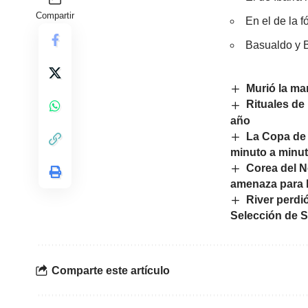
Compartir
En el de la 
Basualdo y B
Murió la ma
Rituales de
año
La Copa de l
minuto a minut
Corea del N
amenaza para 
River perdi
Selección de S
Comparte este artículo