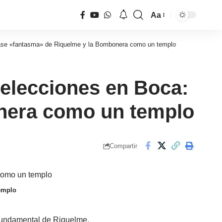
Aa
Tamaño
de
pase «fantasma» de Riquelme y la Bombonera como un templo
fuente
elecciones en Boca:
onera como un templo
Compartir
emplo
e fundamental de Riquelme.