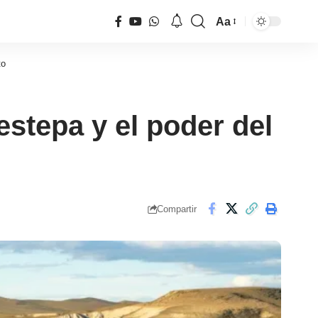
Aa
Tamaño
de
to
fuente
estepa y el poder del
Compartir