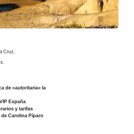
a Cruz.
s.
a de «autoritaria» la
 VIP España
arios y tarifas
 de Carolina Píparo