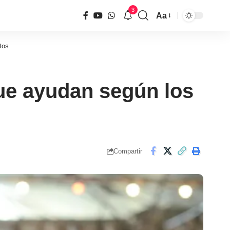
3
Aa
Tamaño
de
tos
fuente
ue ayudan según los
Compartir