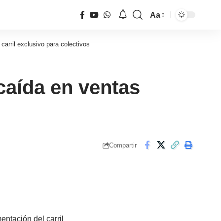
Aa
Tamaño
de
carril exclusivo para colectivos
fuente
caída en ventas
Compartir
ntación del carril