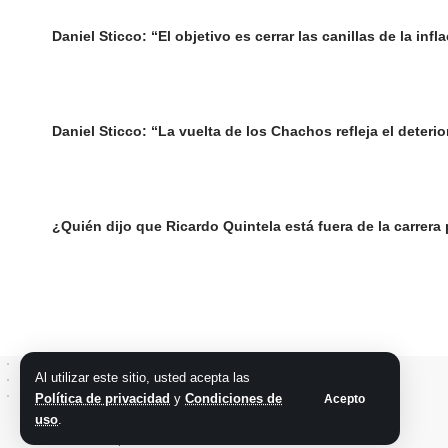
Daniel Sticco: “El objetivo es cerrar las canillas de la inf
Daniel Sticco: “La vuelta de los Chachos refleja el deteri
¿Quién dijo que Ricardo Quintela está fuera de la carrera
Al utilizar este sitio, usted acepta las
Política de privacidad
y
Condiciones de
Acepto
uso
.
@2026 Grupo teveocho. Todos los derechos reservados