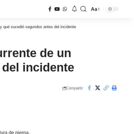
Aa
Tamaño
de
 y qué sucedió segundos antes del incidente
fuente
urrente de un
del incidente
Compartir
ura de pierna.