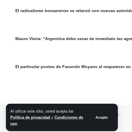
El radicalismo bonaerense se relanzó con nuevas autorid
Mauro Vieira: “Argentina debe cesar de inmediato las agre
El particular posteo de Facundo Moyano al reaparecer en 
Al utilizar este sitio, usted acepta las
Política de privacidad
y
Condiciones de
Acepto
uso
.
@2026 Grupo teveocho. Todos los derechos reservados