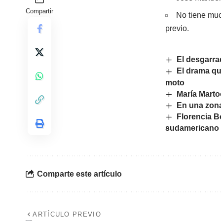
Compartir
No tiene muc
previo.
El desgarra
El drama qu
moto
María Martoc
En una zona
Florencia Bo
sudamericano 
Comparte este artículo
ARTÍCULO PREVIO