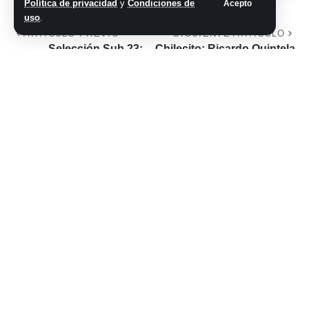
Política de privacidad
y
Condiciones de
Acepto
uso
.
ARTÍCULO PREVIO
SIGUIENTE ARTÍCULO
Selección Sub 23:
Chilecito: Ricardo Quintela
Mascherano dio
dió apertura a las III
una lista con
Jornadas de Nacionales
algunas sorpresas
de Turismo del Vino
para jugar dos
amistosos en Japón
No hay comentarios
Síganos
@2026 Grupo teveocho. Todos los derechos reservados