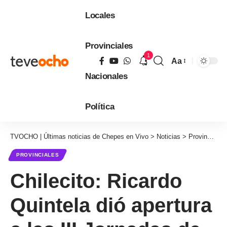
Locales
Provinciales
1
Aa
Tamaño
Nacionales
de
fuente
Política
TVOCHO | Últimas noticias de Chepes en Vivo
>
Noticias
>
Provinciales
PROVINCIALES
Chilecito: Ricardo
Quintela dió apertura