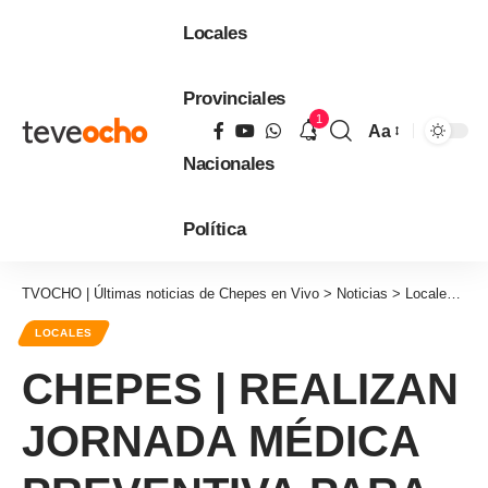
Locales
Provinciales
1
Aa
Tamaño
Nacionales
de
fuente
Política
TVOCHO | Últimas noticias de Chepes en Vivo
>
Noticias
>
Locales
>
C
LOCALES
CHEPES | REALIZAN
JORNADA MÉDICA