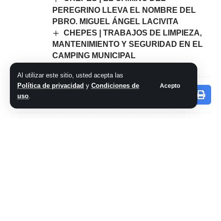
PEREGRINO LLEVA EL NOMBRE DEL
PBRO. MIGUEL ÁNGEL LACIVITA
CHEPES | TRABAJOS DE LIMPIEZA,
MANTENIMIENTO Y SEGURIDAD EN EL
CAMPING MUNICIPAL
Al utilizar este sitio, usted acepta las
Política de privacidad
y
Condiciones de
Acepto
Comparte este artículo
uso
.
ARTÍCULO PREVIO
SIGUIENTE ARTÍCULO
El gobierno busca
Atropellaron a una
“optimizar el futuro
joven en Avenida
de la administración
San Nicolas de Bari:
pública”
«Es una pena que
no enseñen a
cruzar la calle» dijo
el conductor