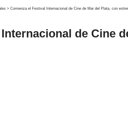
ales
>
Comienza el Festival Internacional de Cine de Mar del Plata, con estre
Internacional de Cine d
directores y presencias
 Plata, con estrenos de grandes directores y presencias estelares
secciones competitivas oficiales.
omo Martín Rejtman, Michel Gondry y Fernando Trueba presenta