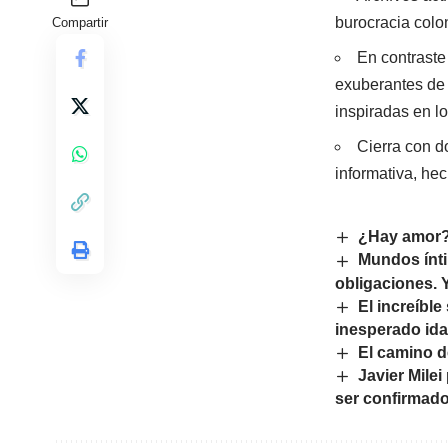
burocracia colo
Compartir
En contraste
exuberantes de 
inspiradas en l
Cierra con d
informativa, he
¿Hay amor?
Mundos ínti
obligaciones. Y
El increíble
inesperado ida
El camino d
Javier Mile
ser confirmado