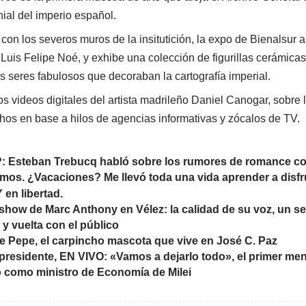
nial del imperio español.
 con los severos muros de la insitutición, la expo de Bienalsur 
Luis Felipe Noé, y exhibe una colección de figurillas cerámica
os seres fabulosos que decoraban la cartografía imperial.
os videos digitales del artista madrileño Daniel Canogar, sobre 
chos en base a hilos de agencias informativas y zócalos de TV.
: Esteban Trebucq habló sobre los rumores de romance co
mos. ¿Vacaciones? Me llevó toda una vida aprender a disfr
 en libertad.
 show de Marc Anthony en Vélez: la calidad de su voz, un sel
 y vuelta con el público
e Pepe, el carpincho mascota que vive en José C. Paz
i presidente, EN VIVO: «Vamos a dejarlo todo», el primer me
 como ministro de Economía de Milei