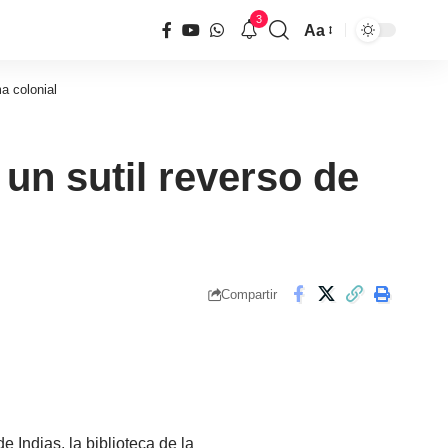
3
Aa
Tamaño
de
ma colonial
fuente
 un sutil reverso de
Compartir
e Indias, la biblioteca de la