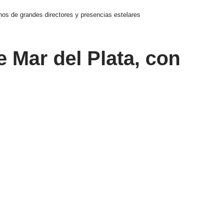
nos de grandes directores y presencias estelares
e Mar del Plata, con
 estelares
Compartir
rán sus nuevos filmes.