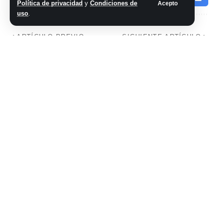
Política de privacidad
y
Condiciones de
Acepto
uso
.
ARTÍCULO PREVIO
SIGUIENTE ARTÍCULO
Los «pretendians»:
Belgrano de
la epidemia de
Córdoba vs Unión,
falsos indígenas
por la Copa de la
que sacude los
Liga Profesional:
cimientos de
minuto a minuto, en
Canadá
directo
No hay comentarios
Síganos