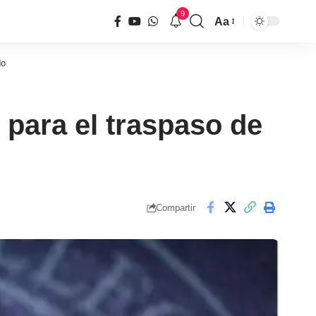
9
Aa
Tamaño
de
do
fuente
 para el traspaso de
Compartir