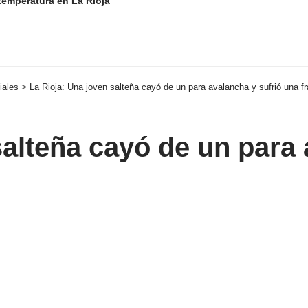
temperatura en La Rioja
iales
>
La Rioja: Una joven salteña cayó de un para avalancha y sufrió una f
salteña cayó de un para 
eo