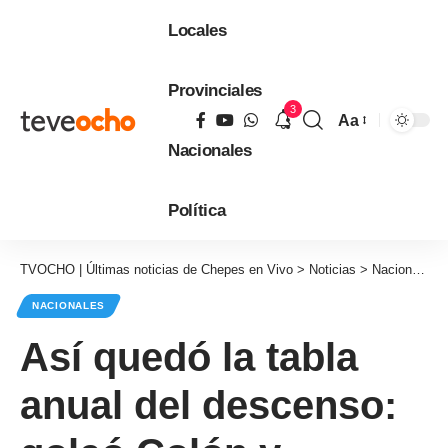
Locales
Provinciales
3
Aa
Tamaño
Nacionales
de
fuente
Política
TVOCHO | Últimas noticias de Chepes en Vivo
>
Noticias
>
Nacionales
NACIONALES
Así quedó la tabla
anual del descenso: