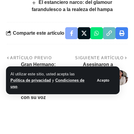
El estanciero narco: del glamour
farandulesco a la realeza del hampa
Comparte este artículo
ARTÍCULO PREVIO
SIGUIENTE ARTÍCULO
Gran Hermano:
Asesinaron a
Paloma cantó a
balazos a la
Al utilizar este sitio, usted acepta las
pedido de Santiago
alcaldesa más joven
Política de privacidad
y
Condiciones de
Acepto
del Moro y
de Ecuador y a un
uso
.
sorprendió a todos
colaborador
con su voz
No hay comentarios