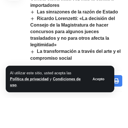
importadores
Las sinrazones de la razón de Estado
Ricardo Lorenzetti: «La decisión del
Consejo de la Magistratura de hacer
concursos para algunos jueces
trasladados y no para otros afecta la
legitimidad»
La transformación a través del arte y el
compromiso social
Al utilizar este sitio, usted acepta las
Política de privacidad
y
Condiciones de
Acepto
Comparte este artículo
uso
.
ARTÍCULO PREVIO
SIGUIENTE ARTÍCULO
Con la expectativa
Arreglos en el jardín
de que habrá un
de la Quinta de
«shock
Olivos para recibir a