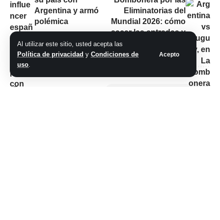
Argentina y armó
Eliminatorias del
polémica
Mundial 2026: cómo
sacar las entradas y
qué precio tienen
Al utilizar este sitio, usted acepta las
Política de privacidad
y
Condiciones de
Acepto
uso
.
No hay comentarios
Síganos
@2026 Grupo teveocho. Todos los derechos reservados