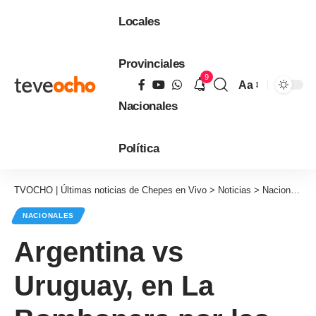
Locales
Provinciales
9
Aa
Tamaño
Nacionales
de
fuente
Política
TVOCHO | Últimas noticias de Chepes en Vivo
>
Noticias
>
Nacionales
NACIONALES
Argentina vs
Uruguay, en La