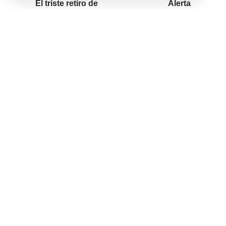
El triste retiro de
Alerta
Megan Rapinoe, la
meteorológico por
leyenda del fútbol
vientos fuertes: La
de Estados Unidos:
Rioja y otras 8
jugó seis minutos,
provincias
sufrió una grave
afectadas
lesión y su equipo
perdió la final
No hay comentarios
Síganos
@2026 Grupo teveocho. Todos los derechos reservados