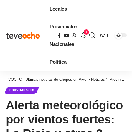
Locales
Provinciales
1
Aa
Tamaño
Nacionales
de
fuente
Política
TVOCHO | Últimas noticias de Chepes en Vivo
>
Noticias
>
Provinciales
PROVINCIALES
Alerta meteorológico
por vientos fuertes: