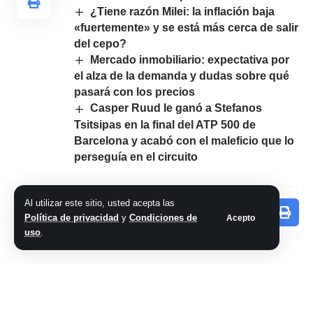
¿Tiene razón Milei: la inflación baja
«fuertemente» y se está más cerca de salir
del cepo?
Mercado inmobiliario: expectativa por
el alza de la demanda y dudas sobre qué
pasará con los precios
Casper Ruud le ganó a Stefanos
Tsitsipas en la final del ATP 500 de
Barcelona y acabó con el maleficio que lo
perseguía en el circuito
Al utilizar este sitio, usted acepta las
Comparte este artículo
Política de privacidad
y
Condiciones de
Acepto
uso
.
ARTÍCULO PREVIO
SIGUIENTE ARTÍCULO
Alemania vs
Probation para
Dinamarca, por la
Javier Milei