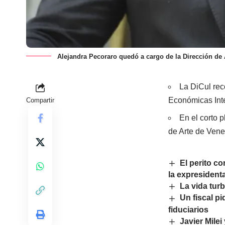
Alejandra Pecoraro quedó a cargo de la Dirección de
La DiCul rec
Económicas Int
Compartir
En el corto 
de Arte de Vene
El perito c
la expresident
La vida turb
Un fiscal p
fiduciarios
Javier Mile