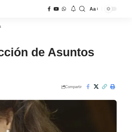
Aa
Tamaño
de
s
fuente
ección de Asuntos
Compartir