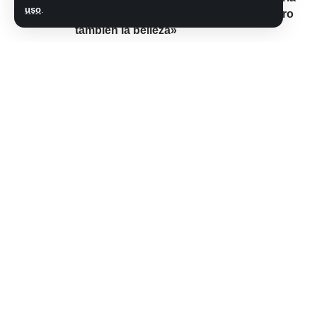
uso
.
desde alta mar: «Vemos la amenaza pero
también la belleza»
Comparte este artículo
ARTÍCULO PREVIO
SIGUIENTE ARTÍCULO
Un militar retirado
Afirman que incluso
defendió a su hija
correr poco tiene
de un robo a los
grandes beneficios
disparos en Ciudad
para la salud y la
Jardín: ambos
longevidad
fueron baleados
No hay comentarios