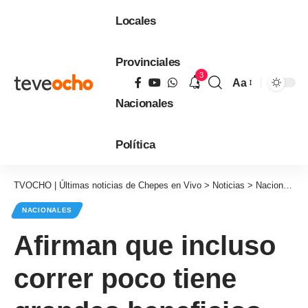
Locales
Provinciales
3
Aa
Tamaño
Nacionales
de
fuente
Política
TVOCHO | Últimas noticias de Chepes en Vivo
>
Noticias
>
Nacionales
NACIONALES
Afirman que incluso
correr poco tiene