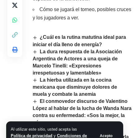
Cómo se jugará el torneo, posibles cruces
y los jugadores a ver.
¿Cuál es la rutina matutina ideal para
iniciar el día lleno de energía?
La dura respuesta de la Asociación
Argentina de Actores a una queja de
Marcelo Tinelli: «Expresiones
irrespetuosas y lamentables»
La hierba utilizada en la cocina
mexicana que disminuye dolores de
muela y combate la anemia
El conmovedor discurso de Valentino
López al hablar de la lucha de Wanda Nara
contra su enfermedad: «Sos la mejor, la
número uno»
Al utilizar este sitio, usted acepta las
La odisea de Juana Viale y Yago
Política de privacidad
y
Condiciones de
Acepto
Lange, el plástico en el agua y una charla