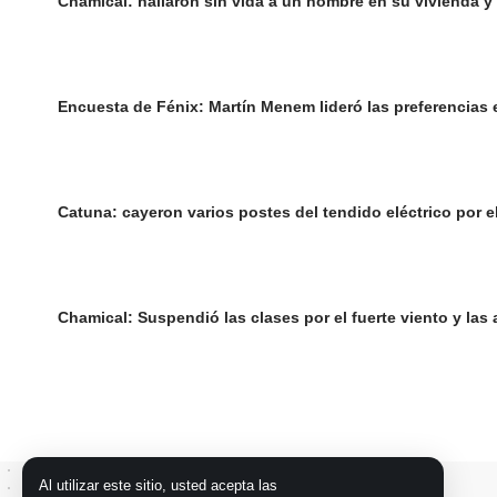
Chamical: hallaron sin vida a un hombre en su vivienda y 
Encuesta de Fénix: Martín Menem lideró las preferencias 
Catuna: cayeron varios postes del tendido eléctrico por el
Chamical: Suspendió las clases por el fuerte viento y las
Al utilizar este sitio, usted acepta las