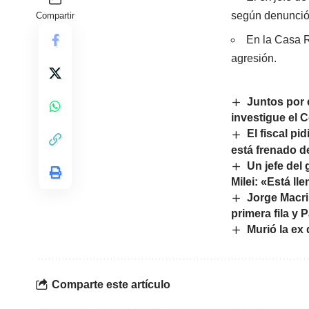
según denunció
Compartir
En la Casa R
agresión.
Juntos por 
investigue el 
El fiscal pi
está frenado d
Un jefe del
Milei: «Está l
Jorge Macri
primera fila y 
Murió la ex
Comparte este artículo