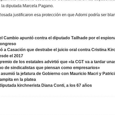
 la diputada Marcela Pagano.
osada justificaron esa protección en que Adorni podría ser blan
el Cambio apuntó contra el diputado Tailhade por el espionaj
Congreso
dió a Casación que destrabe el juicio oral contra Cristina K
esde el 2017
 gremio de los estatales advirtió que «la CGT va a tardar un
leno de sindicalistas que piensan como empresarios»
 asumió la jefatura de Gobierno con Mauricio Macri y Patric
Pampita en la platea
 diputada kirchnerista Diana Conti, a los 67 años