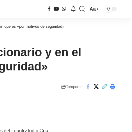
Aa
Tamaño
de
rman que es «por motivos de seguridad»
fuente
cionario y en el
eguridad»
Compartir
s del country Indio Cua,