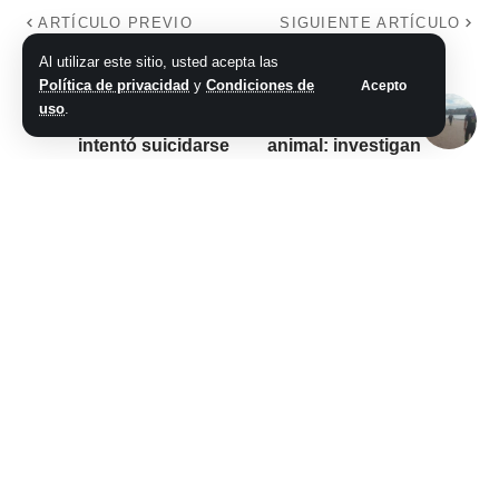
ARTÍCULO PREVIO
SIGUIENTE ARTÍCULO
«Te dije que te voy a
Murió un turista en
Al utilizar este sitio, usted acepta las
matar»: un hombre
una playa de
Política de privacidad
y
Condiciones de
Acepto
atacó a disparos a
México tras ser
uso
.
su expareja e
atacado por un
intentó suicidarse
animal: investigan
en Neuquén
si fue un tiburón o
un cocodrilo
No hay comentarios
Síganos
@2026 Grupo teveocho. Todos los derechos reservados