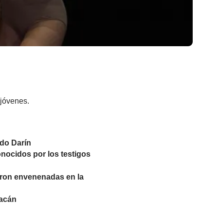
 jóvenes.
rdo Darín
nocidos por los testigos
eron envenenadas en la
racán